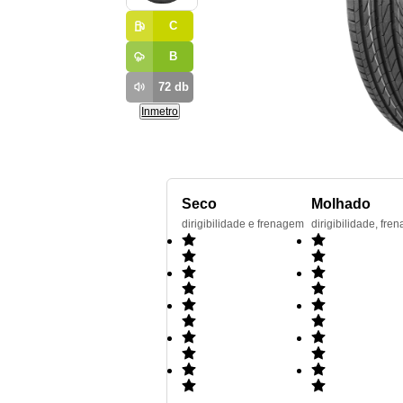
C
B
72
db
Inmetro
Seco
Molhado
dirigibilidade e frenagem
dirigibilidade, f