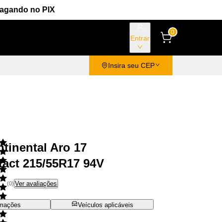
Pagando no PIX
0
Entrar
Insira seu CEP
tinental Aro 17
tact 215/55R17 94V
Ver avaliações
(
0
)
rmações
Veículos aplicáveis