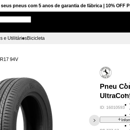
seus pneus com 5 anos de garantia de fábrica | 10% OFF 
Pesquise aqui seu pneu!
 e Utilitários
Bicicleta
55R17 94V
Pneu Con
UltraCon
ID:
16010593
Info