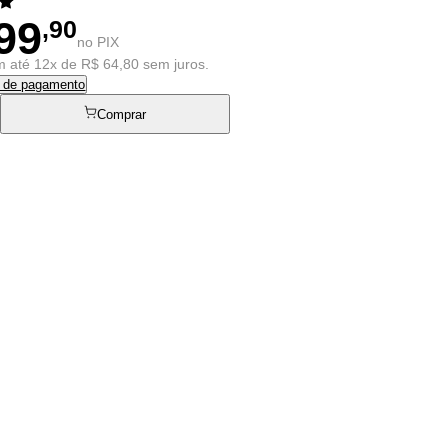
99
,90
no PIX
 até 12x de R$ 64,80 sem juros.
s de pagamento
Comprar