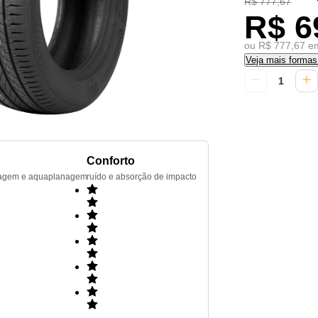
R$ 777,67
R$ 6
ou R$ 777,67 em
Veja mais forma
Conforto
renagem e aquaplanagem
ruído e absorção de impacto