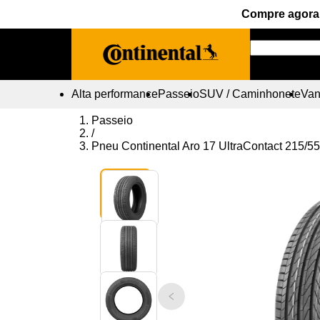
Compre agora 
Alta performance
Passeio
SUV / Caminhonete
Vans
Passeio
/
Pneu Continental Aro 17 UltraContact 215/