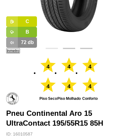
C
B
72
db
Inmetro
4
4
4
4
4
4
Piso Seco
Piso Molhado
Conforto
Pneu Continental Aro 15
UltraContact 195/55R15 85H
ID:
16010587