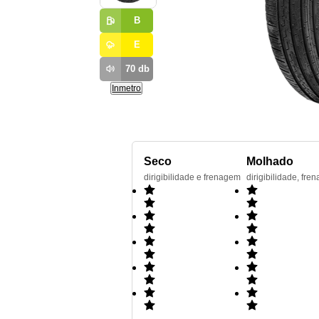
B
E
70
db
Inmetro
Seco
Molhado
dirigibilidade e frenagem
dirigibilidade, f