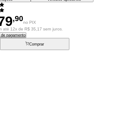
79
,90
no PIX
 até 12x de R$ 35,17 sem juros.
s de pagamento
Comprar