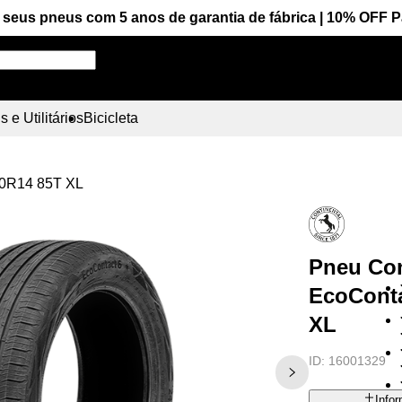
seus pneus com 5 anos de garantia de fábrica | 10% OFF 
Pesquise aqui seu pneu!
 e Utilitários
Bicicleta
70R14 85T XL
Pneu Con
EcoConta
XL
ID:
16001329
Info