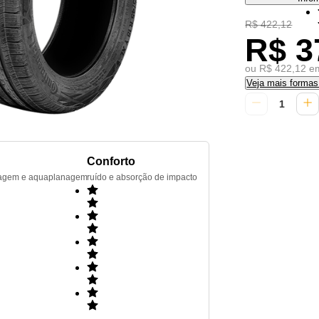
R$ 422,12
R$ 3
ou R$ 422,12 em
Veja mais forma
Conforto
renagem e aquaplanagem
ruído e absorção de impacto