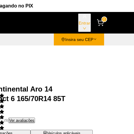
Pagando no PIX
0
Entrar
Insira seu CEP
tinental Aro 14
ct 6 165/70R14 85T
Ver avaliações
(
5
)
rmações
Veículos aplicáveis