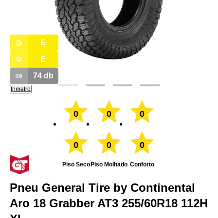
E
E
74
db
Inmetro
0
0
0
0
0
0
Piso Seco
Piso Molhado
Conforto
Pneu General Tire by Continental
Aro 18 Grabber AT3 255/60R18 112H