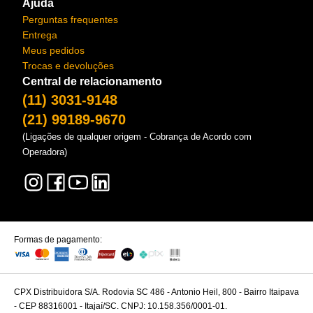
Ajuda
Perguntas frequentes
Entrega
Meus pedidos
Trocas e devoluções
Central de relacionamento
(11) 3031-9148
(21) 99189-9670
(Ligações de qualquer origem - Cobrança de Acordo com
Operadora)
Formas de pagamento:
CPX Distribuidora S/A. Rodovia SC 486 - Antonio Heil, 800 - Bairro Itaipava
- CEP 88316001 - Itajaí/SC. CNPJ: 10.158.356/0001-01.