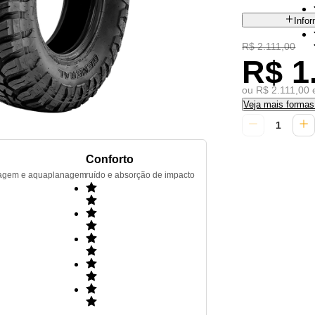
Info
R$ 2.111,00
R$ 1
ou R$ 2.111,00 
Veja mais forma
Conforto
renagem e aquaplanagem
ruído e absorção de impacto