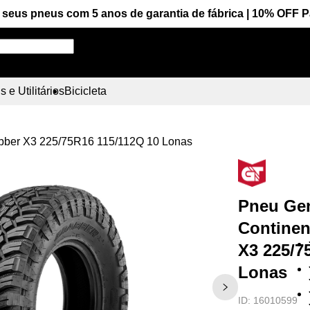
seus pneus com 5 anos de garantia de fábrica | 10% OFF 
Pesquise aqui seu pneu!
 e Utilitários
Bicicleta
rabber X3 225/75R16 115/112Q 10 Lonas
Pneu Gen
Continen
X3 225/7
Lonas
ID:
16010599