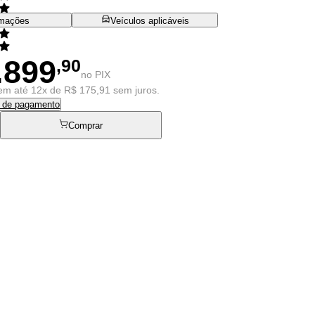
rmações
Veículos aplicáveis
.899
,90
no PIX
em até 12x de R$ 175,91 sem juros.
s de pagamento
Comprar