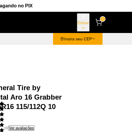
Pagando no PIX
0
Entrar
Insira seu CEP
eral Tire by
tal Aro 16 Grabber
5R16 115/112Q 10
Ver avaliações
(
0
)