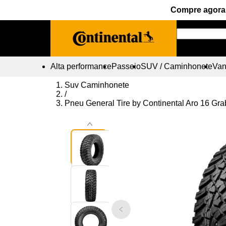
Compre agora 
Alta performance
Passeio
SUV / Caminhonete
Vans
Suv Caminhonete
/
Pneu General Tire by Continental Aro 16 G