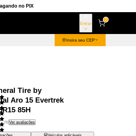
Pagando no PIX
0
Entrar
Insira seu CEP
eral Tire by
tal Aro 15 Evertrek
5R15 85H
Ver avaliações
(
5
)
rmações
Veículos aplicáveis