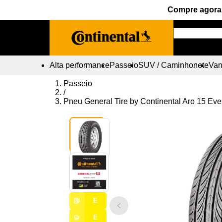
Compre agora 
Alta performance
Passeio
SUV / Caminhonete
Vans
Passeio
/
Pneu General Tire by Continental Aro 15 Ev
E
E