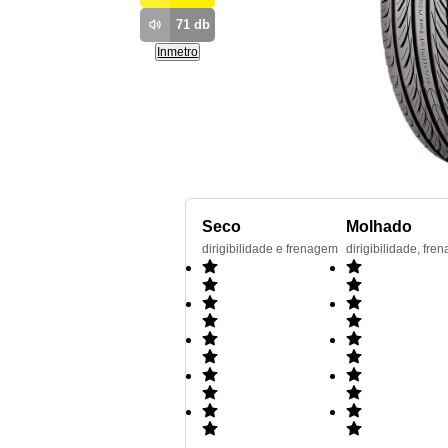
71
db
Inmetro
Seco
Molhado
dirigibilidade e frenagem
dirigibilidade, f