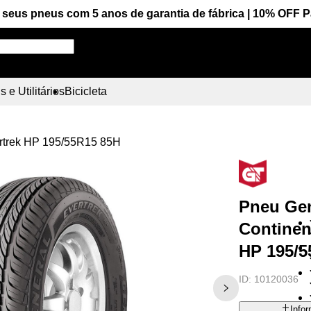
seus pneus com 5 anos de garantia de fábrica | 10% OFF 
Pesquise aqui seu pneu!
 e Utilitários
Bicicleta
ertrek HP 195/55R15 85H
Pneu Gen
Continen
HP 195/5
ID:
10120036
Info