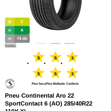
C
A
74
db
Inmetro
5
5
3
5
5
3
Piso Seco
Piso Molhado
Conforto
Pneu Continental Aro 22
SportContact 6 (AO) 285/40R22