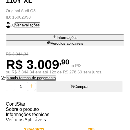
110Y XL
Original Audi Q8
ID:
16002998
Ver avaliações
(
1
)
Informações
Veículos aplicáveis
R$ 3.344,34
R$ 3.009
,90
no PIX
ou R$ 3.344,34 em até 12x de R$ 278,69 sem juros.
Veja mais formas de pagamento
Comprar
ContiStar
Sobre o produto
Informações técnicas
Veículos Aplicáveis
285/40R22
285