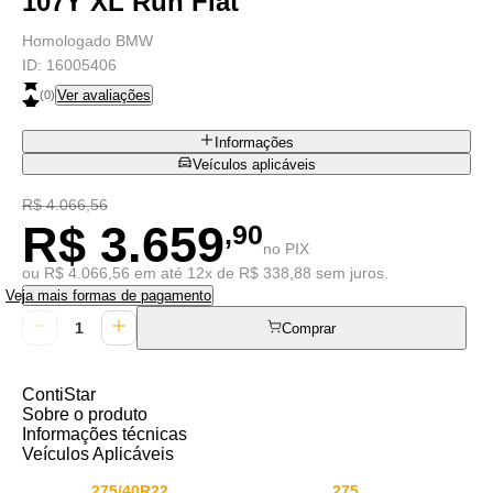
107Y XL Run Flat
Homologado BMW
ID:
16005406
Ver avaliações
(
0
)
Informações
Veículos aplicáveis
R$ 4.066,56
R$ 3.659
,90
no PIX
ou R$ 4.066,56 em até 12x de R$ 338,88 sem juros.
Veja mais formas de pagamento
Comprar
ContiStar
Sobre o produto
Informações técnicas
Veículos Aplicáveis
275/40R22
275