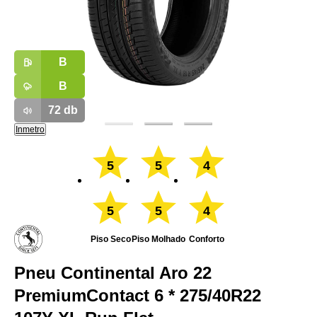
B
B
72
db
Inmetro
5
5
4
5
5
4
Piso Seco
Piso Molhado
Conforto
Pneu Continental Aro 22
PremiumContact 6 * 275/40R22