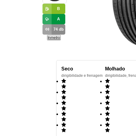
B
A
74
db
Inmetro
Seco
Molhado
dirigibilidade e frenagem
dirigibilidade, f