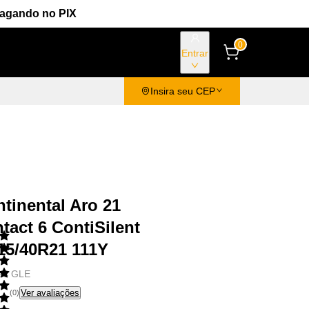
Pagando no PIX
0
Entrar
Insira seu CEP
tinental Aro 21
tact 6 ContiSilent
15/40R21 111Y
des GLE
Ver avaliações
(
0
)