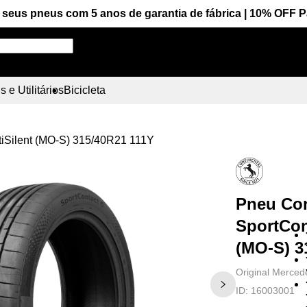
seus pneus com 5 anos de garantia de fábrica | 10% OFF 
Pesquise aqui seu pneu!
 e Utilitários
Bicicleta
tiSilent (MO-S) 315/40R21 111Y
Pneu Con
SportCon
(MO-S) 3
Original Merce
ID:
16003001