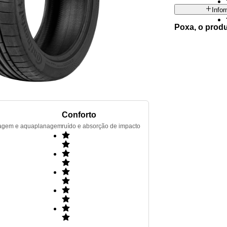
Info
Poxa, o prod
Conforto
renagem e aquaplanagem
ruído e absorção de impacto