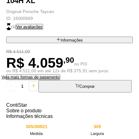
104H XL
Original Porsche Taycan
ID:
16000669
Ver avaliações
(
1
)
Informações
R$ 4.511,00
R$ 4.059
,90
no PIX
ou R$ 4.511,00 em até 12x de R$ 375,91 sem juros.
Veja mais formas de pagamento
Comprar
ContiStar
Sobre o produto
Informações técnicas
305/30R21
305
Medida
Largura