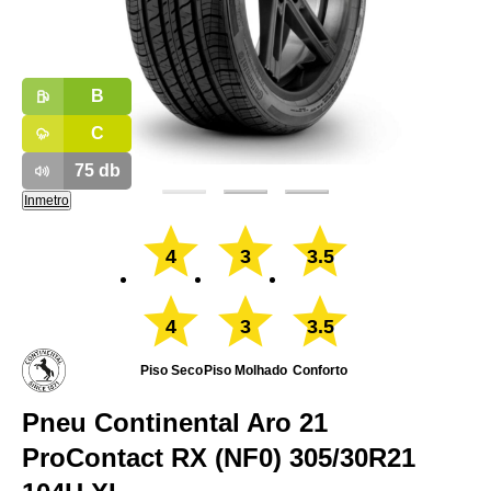
B
C
75
db
Inmetro
4
3
3.5
4
3
3.5
Piso Seco
Piso Molhado
Conforto
Pneu Continental Aro 21
ProContact RX (NF0) 305/30R21