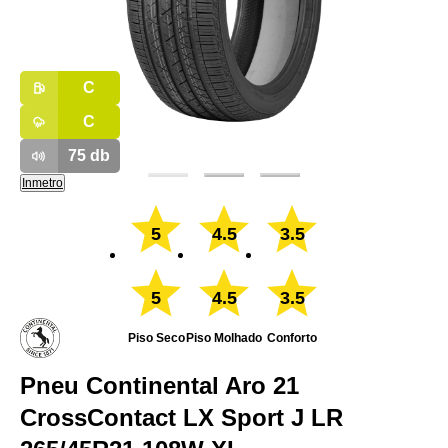
C
C
75
db
Inmetro
5
4.5
3.5
5
4.5
3.5
Piso Seco
Piso Molhado
Conforto
Pneu Continental Aro 21
CrossContact LX Sport J LR