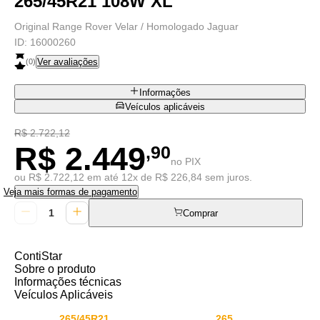
265/45R21 108W XL
Original Range Rover Velar / Homologado Jaguar
ID:
16000260
Ver avaliações
(
0
)
Informações
Veículos aplicáveis
R$ 2.722,12
R$ 2.449
,90
no PIX
ou R$ 2.722,12 em até 12x de R$ 226,84 sem juros.
Veja mais formas de pagamento
Comprar
ContiStar
Sobre o produto
Informações técnicas
Veículos Aplicáveis
265/45R21
265