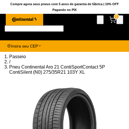
Compre agora seus pneus com 5 anos de garantia de fábrica | 10% OFF
Pagando no PIX
0
Pesquise aqui seu pneu!
Insira seu CEP
Passeio
/
Pneu Continental Aro 21 ContiSportContact 5P
ContiSilent (N0) 275/35R21 103Y XL