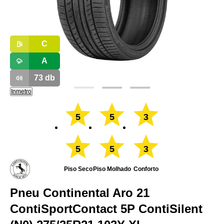
C
A
73
db
Inmetro
5
5
3
5
5
3
Piso Seco
Piso Molhado
Conforto
Pneu Continental Aro 21
ContiSportContact 5P ContiSilent