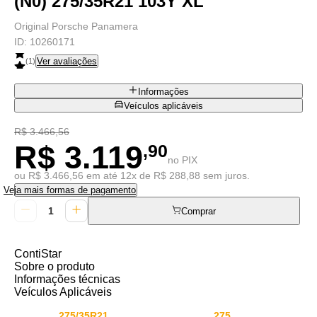
(N0) 275/35R21 103Y XL
Original Porsche Panamera
ID:
10260171
Ver avaliações
(
1
)
Informações
Veículos aplicáveis
R$ 3.466,56
R$ 3.119
,90
no PIX
ou R$ 3.466,56 em até 12x de R$ 288,88 sem juros.
Veja mais formas de pagamento
Comprar
ContiStar
Sobre o produto
Informações técnicas
Veículos Aplicáveis
275/35R21
275