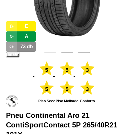
E
A
73
db
Inmetro
5
5
3
5
5
3
Piso Seco
Piso Molhado
Conforto
Pneu Continental Aro 21
ContiSportContact 5P 265/40R21