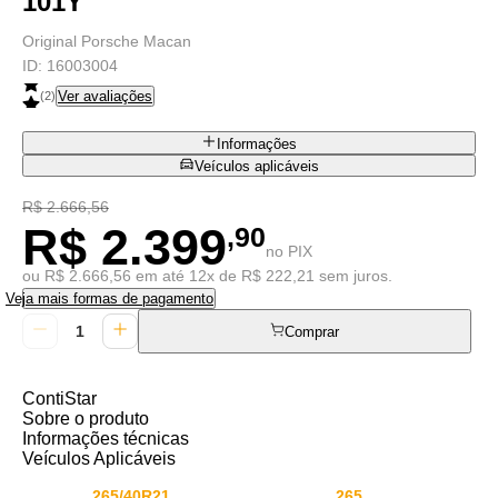
101Y
Original Porsche Macan
ID:
16003004
Ver avaliações
(
2
)
Informações
Veículos aplicáveis
R$ 2.666,56
R$ 2.399
,90
no PIX
ou R$ 2.666,56 em até 12x de R$ 222,21 sem juros.
Veja mais formas de pagamento
Comprar
ContiStar
Sobre o produto
Informações técnicas
Veículos Aplicáveis
265/40R21
265