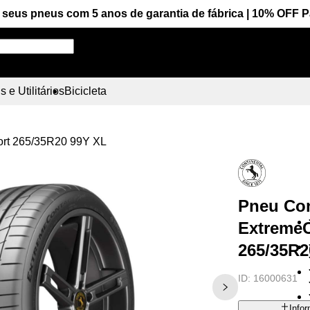
seus pneus com 5 anos de garantia de fábrica | 10% OFF 
Pesquise aqui seu pneu!
 e Utilitários
Bicicleta
ort 265/35R20 99Y XL
Pneu Con
ExtremeC
265/35R2
ID:
16000631
Info