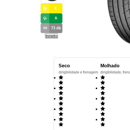
E
A
73
db
Inmetro
Seco
Molhado
dirigibilidade e frenagem
dirigibilidade, f