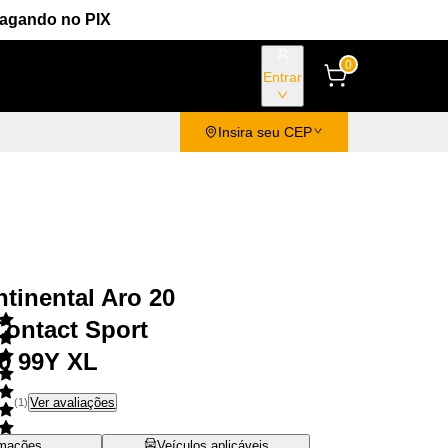
Pagando no PIX
0
Entrar
Insira seu CEP
tinental Aro 20
ontact Sport
0 99Y XL
Ver avaliações
(
1
)
rmações
Veículos aplicáveis