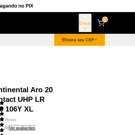
Pagando no PIX
0
Entrar
Insira seu CEP
tinental Aro 20
ntact UHP LR
0 106Y XL
nd Rover
Ver avaliações
(
0
)