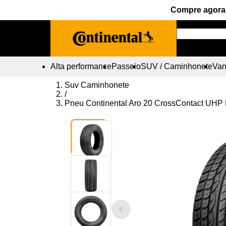
Compre agora 
Alta performance
Passeio
SUV / Caminhonete
Vans
Suv Caminhonete
/
Pneu Continental Aro 20 CrossContact UHP