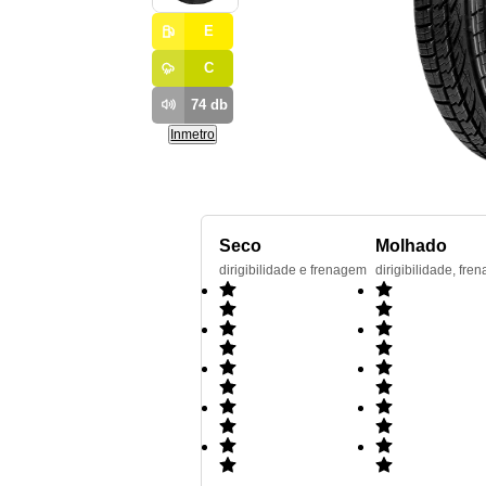
E
C
74
db
Inmetro
Seco
Molhado
dirigibilidade e frenagem
dirigibilidade, f