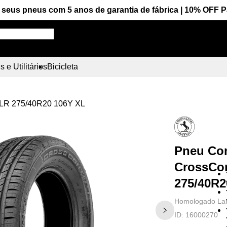
seus pneus com 5 anos de garantia de fábrica | 10% OFF 
Pesquise aqui seu pneu!
 e Utilitários
Bicicleta
 LR 275/40R20 106Y XL
Pneu Con
CrossCo
275/40R2
Homologado La
ID:
16000270