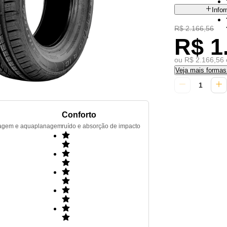
Info
R$ 2.166,56
R$ 1
ou R$ 2.166,56 
Veja mais forma
Conforto
renagem e aquaplanagem
ruído e absorção de impacto