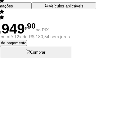
rmações
Veículos aplicáveis
.949
,90
no PIX
em até 12x de R$ 180,54 sem juros.
s de pagamento
Comprar