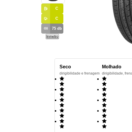
C
C
75
db
Inmetro
Seco
Molhado
dirigibilidade e frenagem
dirigibilidade, f