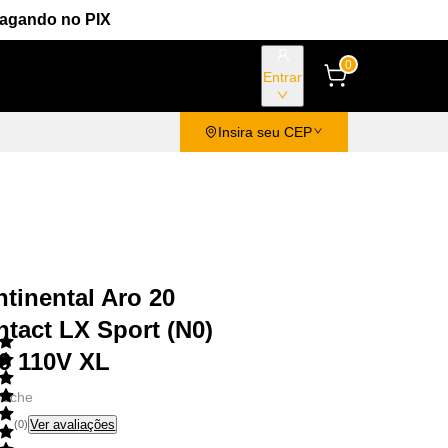
Pagando no PIX
0
Entrar
Insira seu CEP
tinental Aro 20
tact LX Sport (N0)
0 110V XL
rsche
Ver avaliações
(
0
)