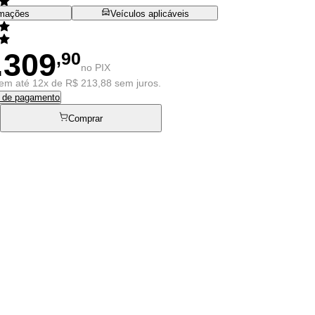
rmações
Veículos aplicáveis
.309
,90
no PIX
em até 12x de R$ 213,88 sem juros.
s de pagamento
Comprar