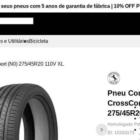
seus pneus com 5 anos de garantia de fábrica | 10% OFF 
Pesquise aqui seu pneu!
 e Utilitários
Bicicleta
port (N0) 275/45R20 110V XL
Pneu Con
CrossCon
275/45R2
Homologado Po
ID:
10260173