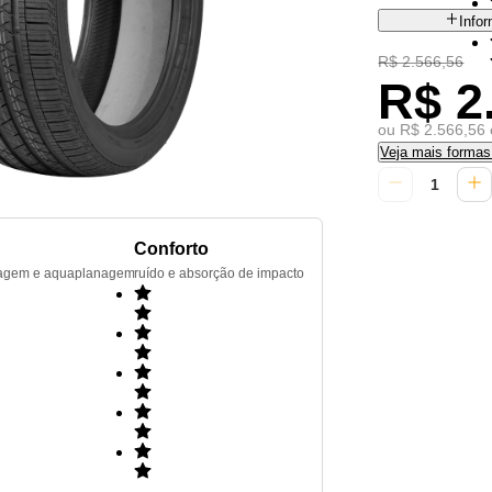
Info
R$ 2.566,56
R$ 2
ou R$ 2.566,56 
Veja mais forma
Conforto
renagem e aquaplanagem
ruído e absorção de impacto