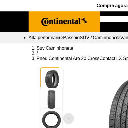
Compre agora 
Alta performance
Passeio
SUV / Caminhonete
Vans
Suv Caminhonete
/
Pneu Continental Aro 20 CrossContact LX S