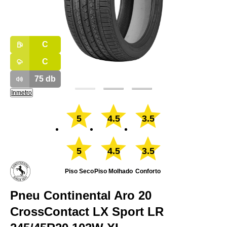
C
C
75
db
Inmetro
5
4.5
3.5
5
4.5
3.5
Piso Seco
Piso Molhado
Conforto
Pneu Continental Aro 20
CrossContact LX Sport LR