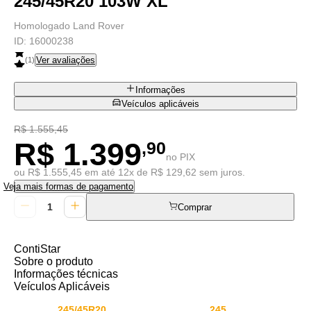
245/45R20 103W XL
Homologado Land Rover
ID:
16000238
Ver avaliações
(
1
)
Informações
Veículos aplicáveis
R$ 1.555,45
R$ 1.399
,90
no PIX
ou R$ 1.555,45 em até 12x de R$ 129,62 sem juros.
Veja mais formas de pagamento
Comprar
ContiStar
Sobre o produto
Informações técnicas
Veículos Aplicáveis
245/45R20
245