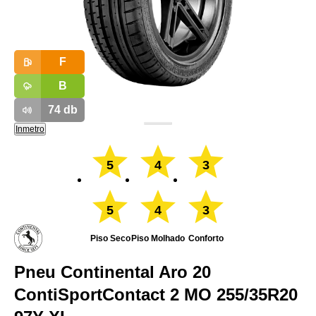
F
B
74
db
Inmetro
5
4
3
5
4
3
Piso Seco
Piso Molhado
Conforto
Pneu Continental Aro 20
ContiSportContact 2 MO 255/35R20