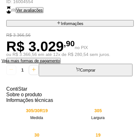
ID:
16004554
Ver avaliações
(
0
)
Informações
R$ 3.366,56
R$ 3.029
,90
no PIX
ou R$ 3.366,56 em até 12x de R$ 280,54 sem juros.
Veja mais formas de pagamento
Comprar
ContiStar
Sobre o produto
Informações técnicas
305/30R19
305
Medida
Largura
30
19