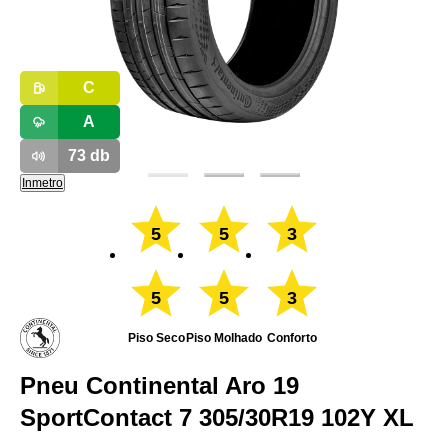
C
A
73
db
Inmetro
5
5
3
5
5
3
Piso Seco
Piso Molhado
Conforto
Pneu Continental Aro 19
SportContact 7 305/30R19 102Y XL