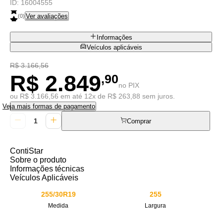
ID:
16004555
Ver avaliações
(
0
)
Informações
Veículos aplicáveis
R$ 3.166,56
R$ 2.849
,90
no PIX
ou R$ 3.166,56 em até 12x de R$ 263,88 sem juros.
Veja mais formas de pagamento
Comprar
ContiStar
Sobre o produto
Informações técnicas
Veículos Aplicáveis
255/30R19
255
Medida
Largura