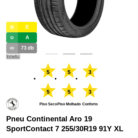
E
A
73
db
Inmetro
5
5
3
5
5
3
Piso Seco
Piso Molhado
Conforto
Pneu Continental Aro 19
SportContact 7 255/30R19 91Y XL