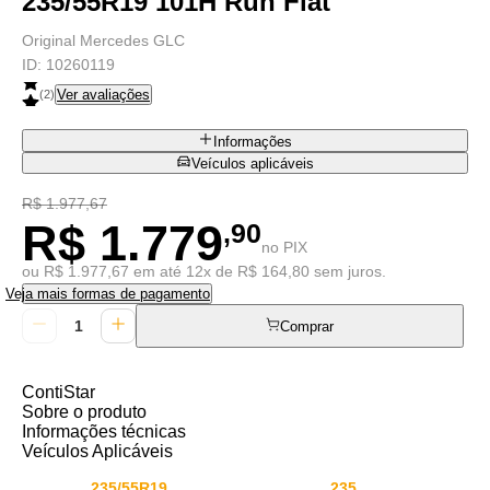
235/55R19 101H Run Flat
Original Mercedes GLC
ID:
10260119
Ver avaliações
(
2
)
Informações
Veículos aplicáveis
R$ 1.977,67
R$ 1.779
,90
no PIX
ou R$ 1.977,67 em até 12x de R$ 164,80 sem juros.
Veja mais formas de pagamento
Comprar
ContiStar
Sobre o produto
Informações técnicas
Veículos Aplicáveis
235/55R19
235