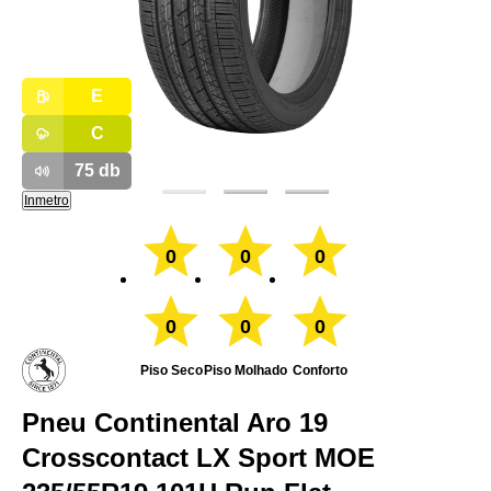
E
C
75
db
Inmetro
0
0
0
0
0
0
Piso Seco
Piso Molhado
Conforto
Pneu Continental Aro 19
Crosscontact LX Sport MOE