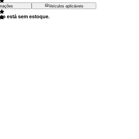
rmações
Veículos aplicáveis
uto está sem estoque.