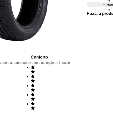
Info
Poxa, o prod
Conforto
renagem e aquaplanagem
ruído e absorção de impacto