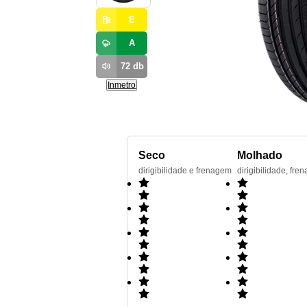
E
A
72
db
Inmetro
Seco
Molhado
dirigibilidade e frenagem
dirigibilidade, f