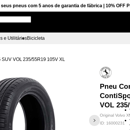
seus pneus com 5 anos de garantia de fábrica | 10% OFF 
Pesquise aqui seu pneu!
 e Utilitários
Bicicleta
t 5 SUV VOL 235/55R19 105V XL
Pneu Con
ContiSpo
VOL 235
Original Volvo 
ID:
16000231