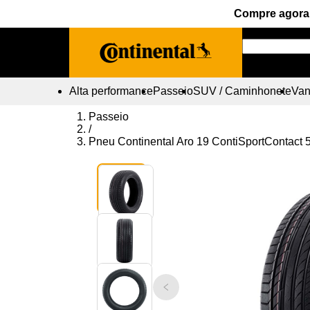
Compre agora 
Alta performance
Passeio
SUV / Caminhonete
Vans
Passeio
/
Pneu Continental Aro 19 ContiSportContac