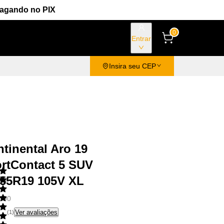
Pagando no PIX
0
Entrar
Insira seu CEP
tinental Aro 19
rtContact 5 SUV
/55R19 105V XL
XC90
Ver avaliações
(
1
)