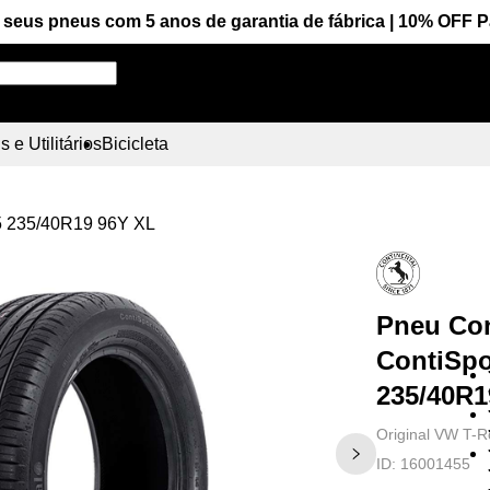
seus pneus com 5 anos de garantia de fábrica | 10% OFF 
Pesquise aqui seu pneu!
 e Utilitários
Bicicleta
 5 235/40R19 96Y XL
Pneu Con
ContiSpo
235/40R1
Original VW T-R
ID:
16001455