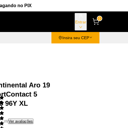
Pagando no PIX
0
Entrar
Insira seu CEP
tinental Aro 19
rtContact 5
9 96Y XL
oc
Ver avaliações
(
0
)