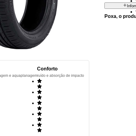
Info
Poxa, o prod
Conforto
renagem e aquaplanagem
ruído e absorção de impacto