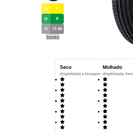
E
A
72
db
Inmetro
Seco
Molhado
dirigibilidade e frenagem
dirigibilidade, f