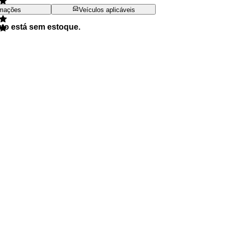
rmações
Veículos aplicáveis
uto está sem estoque.