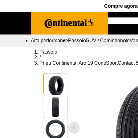
Compre agora 
Alta performance
Passeio
SUV / Caminhonete
Vans
Passeio
/
Pneu Continental Aro 19 ContiSportContact