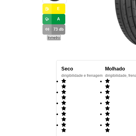
E
A
73
db
Inmetro
Seco
Molhado
dirigibilidade e frenagem
dirigibilidade, f