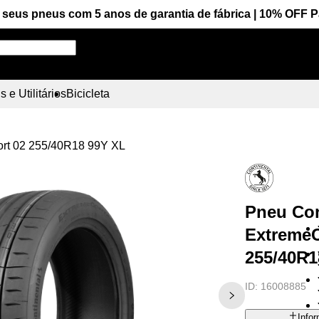
seus pneus com 5 anos de garantia de fábrica | 10% OFF 
Pesquise aqui seu pneu!
 e Utilitários
Bicicleta
ort 02 255/40R18 99Y XL
Pneu Con
ExtremeC
255/40R1
ID:
16008885
Info