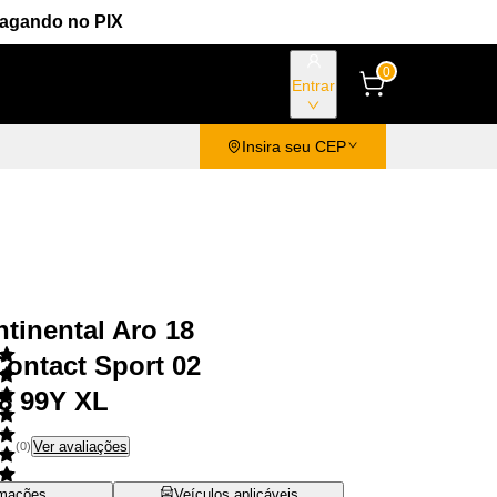
Pagando no PIX
0
Entrar
Insira seu CEP
tinental Aro 18
ontact Sport 02
8 99Y XL
Ver avaliações
(
0
)
rmações
Veículos aplicáveis