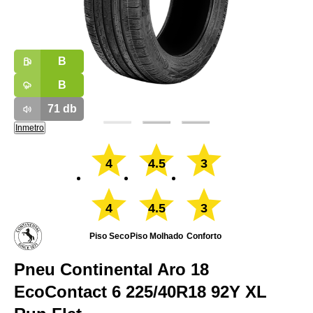
B
B
71
db
Inmetro
4
4.5
3
4
4.5
3
Piso Seco
Piso Molhado
Conforto
Pneu Continental Aro 18
EcoContact 6 225/40R18 92Y XL