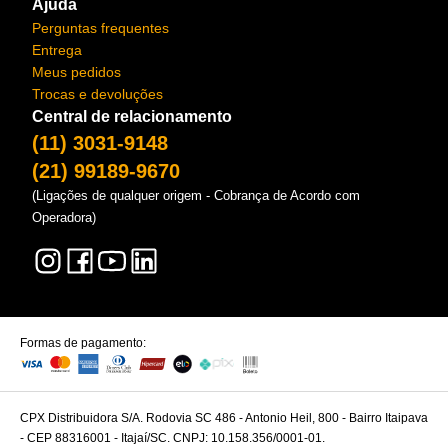
Ajuda
Perguntas frequentes
Entrega
Meus pedidos
Trocas e devoluções
Central de relacionamento
(11) 3031-9148
(21) 99189-9670
(Ligações de qualquer origem - Cobrança de Acordo com
Operadora)
Formas de pagamento:
CPX Distribuidora S/A. Rodovia SC 486 - Antonio Heil, 800 - Bairro Itaipava
- CEP 88316001 - Itajaí/SC. CNPJ: 10.158.356/0001-01.