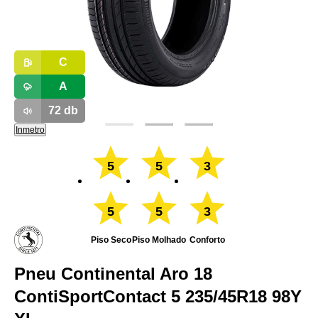
C
A
72
db
Inmetro
5
5
3
5
5
3
Piso Seco
Piso Molhado
Conforto
Pneu Continental Aro 18
ContiSportContact 5 235/45R18 98Y