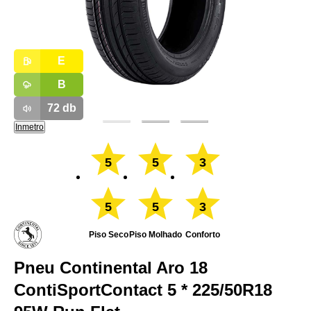
E
B
72
db
Inmetro
5
5
3
5
5
3
Piso Seco
Piso Molhado
Conforto
Pneu Continental Aro 18
ContiSportContact 5 * 225/50R18