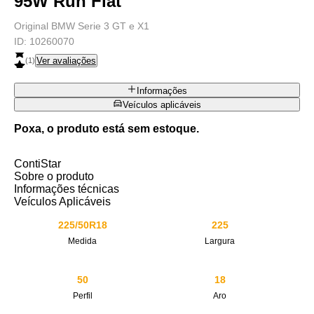
95W Run Flat
Original BMW Serie 3 GT e X1
ID:
10260070
Ver avaliações
(
1
)
Informações
Veículos aplicáveis
Poxa, o produto está sem estoque.
ContiStar
Sobre o produto
Informações técnicas
Veículos Aplicáveis
225/50R18
225
Medida
Largura
50
18
Perfil
Aro