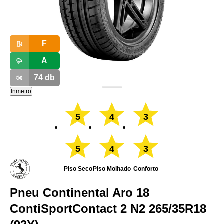
F
A
74
db
Inmetro
5
4
3
5
4
3
Piso Seco
Piso Molhado
Conforto
Pneu Continental Aro 18
ContiSportContact 2 N2 265/35R18