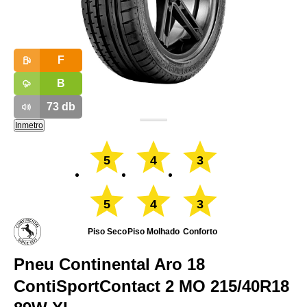
F
B
73
db
Inmetro
5
4
3
5
4
3
Piso Seco
Piso Molhado
Conforto
Pneu Continental Aro 18
ContiSportContact 2 MO 215/40R18