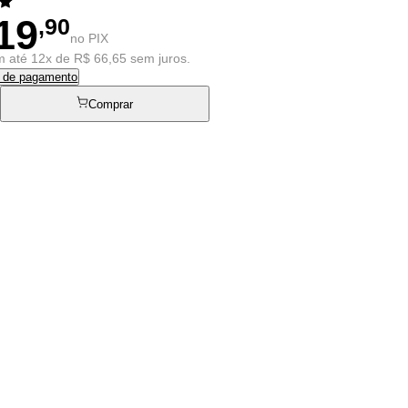
19
,90
no PIX
 até 12x de R$ 66,65 sem juros.
s de pagamento
Comprar