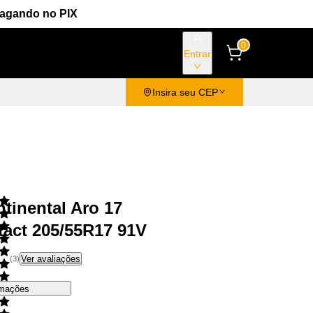
Pagando no PIX
0
Entrar
Insira seu CEP
tinental Aro 17
tact 205/55R17 91V
Ver avaliações
(
3
)
rmações