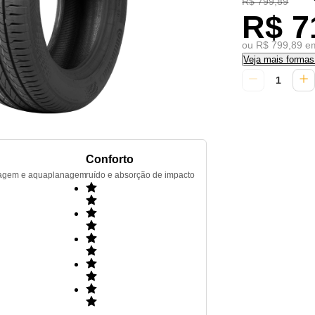
R$ 799,89
R$ 7
ou R$ 799,89 em
Veja mais forma
Conforto
renagem e aquaplanagem
ruído e absorção de impacto