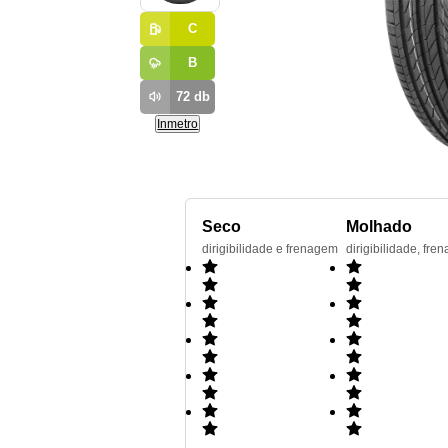
C
B
72
db
Inmetro
Seco
Molhado
dirigibilidade e frenagem
dirigibilidade, f