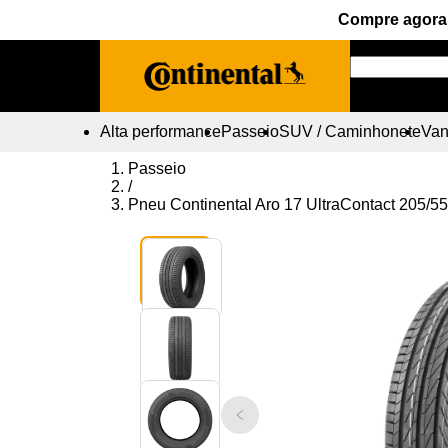
Compre agora 
Alta performance
Passeio
SUV / Caminhonete
Vans
Passeio
/
Pneu Continental Aro 17 UltraContact 205/