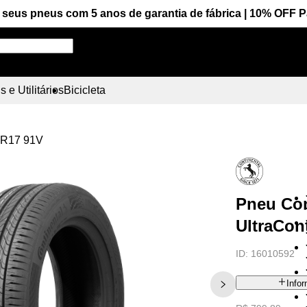
seus pneus com 5 anos de garantia de fábrica | 10% OFF 
Pesquise aqui seu pneu!
 e Utilitários
Bicicleta
55R17 91V
Pneu Con
UltraCon
ID:
16010592
Info