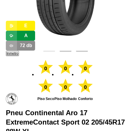
E
A
72
db
Inmetro
0
0
0
0
0
0
Piso Seco
Piso Molhado
Conforto
Pneu Continental Aro 17
ExtremeContact Sport 02 205/45R17