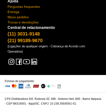
Ajuda
Perguntas frequentes
Entrega
Meus pedidos
Trocas e devoluções
Central de relacionamento
(11) 3031-9148
(21) 99189-9670
(Ligações de qualquer origem - Cobrança de Acordo com
Operadora)
Formas de pagamento:
CPX Distribuidora S/A. Rodovia SC 486 - Antonio Heil, 800 - Bairro Itaipava
- CEP 88316001 - Itajaí/SC. CNPJ: 10.158.356/0001-01.