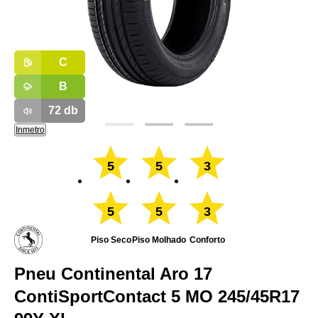
C
B
72
db
Inmetro
5
5
3
5
5
3
Piso Seco
Piso Molhado
Conforto
Pneu Continental Aro 17
ContiSportContact 5 MO 245/45R17