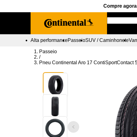
Compre agora 
Alta performance
Passeio
SUV / Caminhonete
Vans
Passeio
/
Pneu Continental Aro 17 ContiSportContact