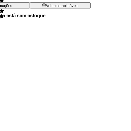
rmações
Veículos aplicáveis
uto está sem estoque.