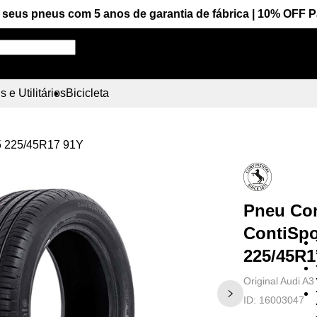
seus pneus com 5 anos de garantia de fábrica | 10% OFF 
Pesquise aqui seu pneu!
 e Utilitários
Bicicleta
 5 225/45R17 91Y
Pneu Con
ContiSpo
225/45R1
Original Audi A3
ID:
16003047