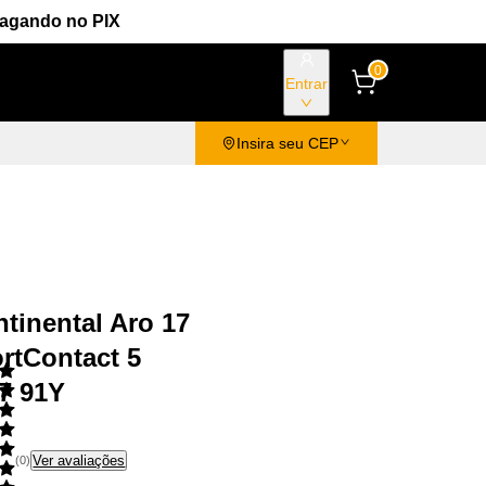
Pagando no PIX
0
Entrar
Insira seu CEP
tinental Aro 17
rtContact 5
7 91Y
Ver avaliações
(
0
)