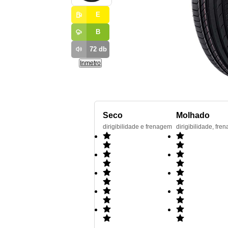
E
B
72
db
Inmetro
Seco
Molhado
dirigibilidade e frenagem
dirigibilidade, f