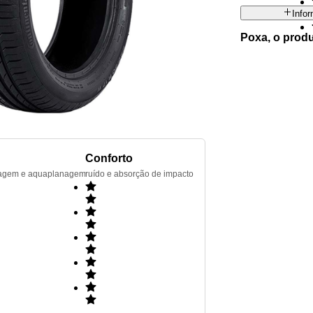
Info
Poxa, o prod
Conforto
renagem e aquaplanagem
ruído e absorção de impacto