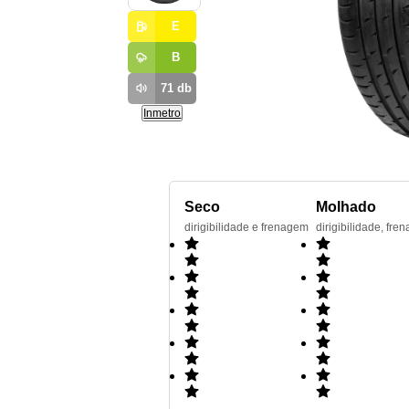
E
B
71
db
Inmetro
Seco
Molhado
dirigibilidade e frenagem
dirigibilidade, f