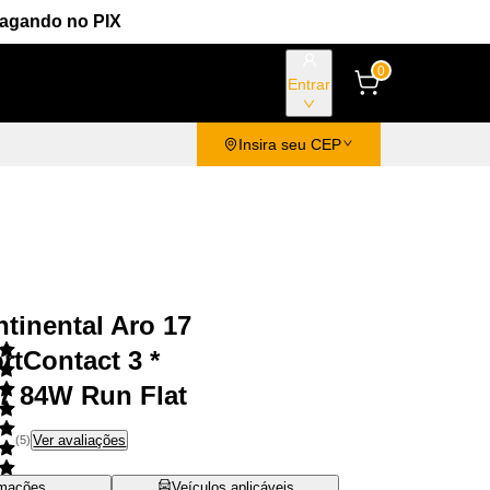
Pagando no PIX
0
Entrar
Insira seu CEP
tinental Aro 17
rtContact 3 *
7 84W Run Flat
Ver avaliações
(
5
)
rmações
Veículos aplicáveis