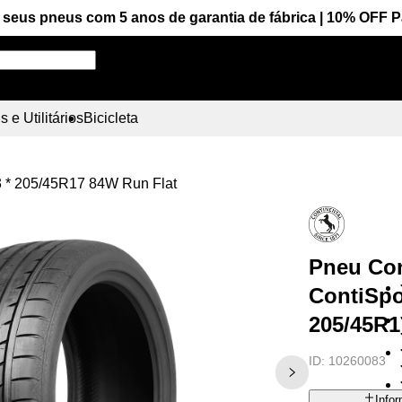
seus pneus com 5 anos de garantia de fábrica | 10% OFF 
Pesquise aqui seu pneu!
 e Utilitários
Bicicleta
3 * 205/45R17 84W Run Flat
Pneu Con
ContiSpo
205/45R1
ID:
10260083
Info