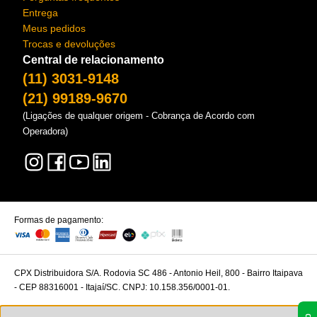
Entrega
Meus pedidos
Trocas e devoluções
Central de relacionamento
(11) 3031-9148
(21) 99189-9670
(Ligações de qualquer origem - Cobrança de Acordo com
Operadora)
Formas de pagamento:
CPX Distribuidora S/A. Rodovia SC 486 - Antonio Heil, 800 - Bairro Itaipava
- CEP 88316001 - Itajaí/SC. CNPJ: 10.158.356/0001-01.