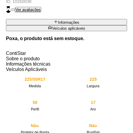
ID:
10260038
Ver avaliações
(
2
)
Informações
Veículos aplicáveis
Poxa, o produto está sem estoque.
ContiStar
Sobre o produto
Informações técnicas
Veículos Aplicáveis
225/50R17
225
Medida
Largura
50
17
Perfil
Aro
Não
Não
Protetor de Borda
RunFlat