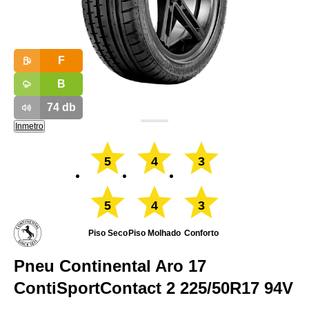
F
B
74
db
Inmetro
5
4
3
5
4
3
Piso Seco
Piso Molhado
Conforto
Pneu Continental Aro 17
ContiSportContact 2 225/50R17 94V