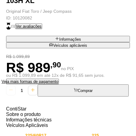
103H XL
Original Fiat Toro / Jeep Compass
ID:
10120082
Ver avaliações
(
1
)
Informações
Veículos aplicáveis
R$ 1.099,89
R$ 989
,90
no PIX
ou R$ 1.099,89 em até 12x de R$ 91,65 sem juros.
Veja mais formas de pagamento
Comprar
ContiStar
Sobre o produto
Informações técnicas
Veículos Aplicáveis
225/60R17
225