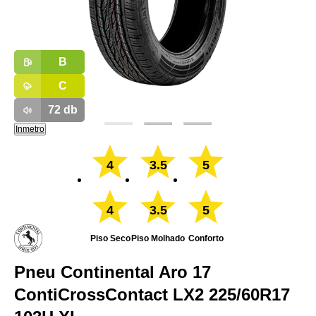
B
C
72
db
Inmetro
4
3.5
5
4
3.5
5
Piso Seco
Piso Molhado
Conforto
Pneu Continental Aro 17
ContiCrossContact LX2 225/60R17