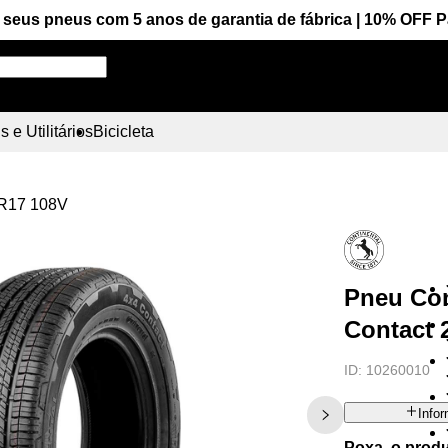
seus pneus com 5 anos de garantia de fábrica | 10% OFF 
Pesquise aqui seu pneu!
 e Utilitários
Bicicleta
5R17 108V
Pneu Con
Contact 
ID:
10260010
Info
Poxa, o prod