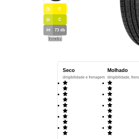
E
C
73
db
Inmetro
Seco
Molhado
dirigibilidade e frenagem
dirigibilidade, f