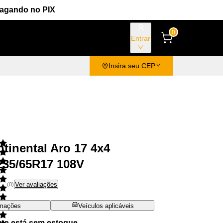
Pagando no PIX
0
Entrar
Insira seu CEP
tinental Aro 17 4x4
235/65R17 108V
Ver avaliações
(
0
)
rmações
Veículos aplicáveis
uto está sem estoque.