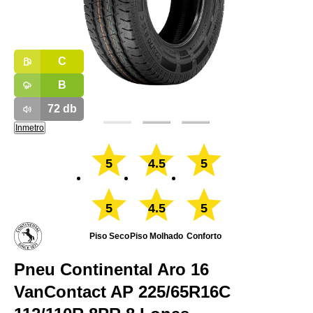
C
B
72
db
Inmetro
5
4.5
5
5
4.5
5
Piso Seco
Piso Molhado
Conforto
Pneu Continental Aro 16
VanContact AP 225/65R16C