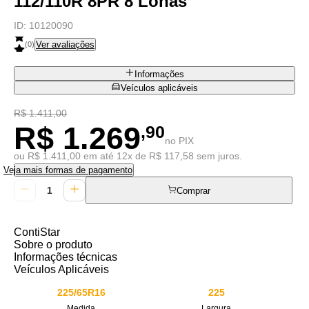
112/110R 8PR 8 Lonas
ID:
10120090
Ver avaliações
(
0
)
Informações
Veículos aplicáveis
R$ 1.411,00
R$ 1.269
,90
no PIX
ou R$ 1.411,00 em até 12x de R$ 117,58 sem juros.
Veja mais formas de pagamento
Comprar
ContiStar
Sobre o produto
Informações técnicas
Veículos Aplicáveis
225/65R16
225
Medida
Largura