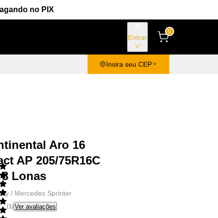
Pagando no PIX
0
Entrar
Insira seu CEP
tinental Aro 16
ct AP 205/75R16C
 8 Lonas
aily / Mercedes Sprinter
Ver avaliações
(
1
)