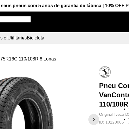
seus pneus com 5 anos de garantia de fábrica | 10% OFF 
Pesquise aqui seu pneu!
 e Utilitários
Bicicleta
5/75R16C 110/108R 8 Lonas
Pneu Con
VanConta
110/108R
Original Iveco D
ID:
10120066