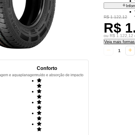
Info
R$ 1.122,12
R$ 1
ou R$ 1.122,12 
Veja mais forma
Conforto
renagem e aquaplanagem
ruído e absorção de impacto