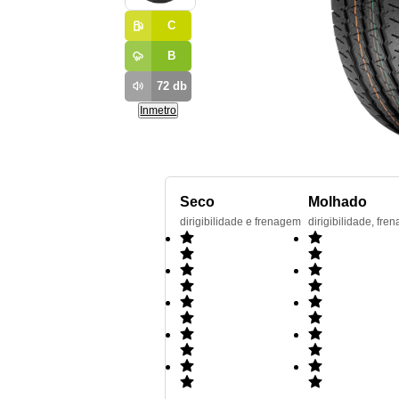
C
B
72
db
Inmetro
Seco
Molhado
dirigibilidade e frenagem
dirigibilidade, f