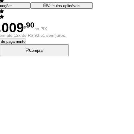
rmações
Veículos aplicáveis
.009
,90
no PIX
em até 12x de R$ 93,51 sem juros.
s de pagamento
Comprar