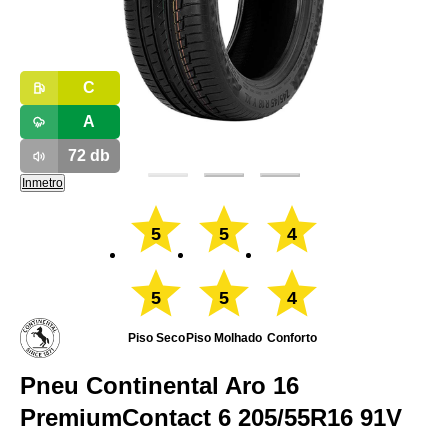
C
A
72
db
Inmetro
5
5
4
5
5
4
Piso Seco
Piso Molhado
Conforto
Pneu Continental Aro 16
PremiumContact 6 205/55R16 91V