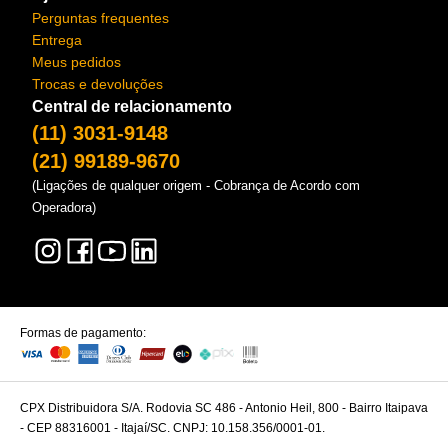
Perguntas frequentes
Entrega
Meus pedidos
Trocas e devoluções
Central de relacionamento
(11) 3031-9148
(21) 99189-9670
(Ligações de qualquer origem - Cobrança de Acordo com
Operadora)
Formas de pagamento:
CPX Distribuidora S/A. Rodovia SC 486 - Antonio Heil, 800 - Bairro Itaipava
- CEP 88316001 - Itajaí/SC. CNPJ: 10.158.356/0001-01.