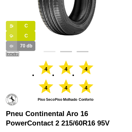
C
C
70
db
Inmetro
4
4
4
4
4
4
Piso Seco
Piso Molhado
Conforto
Pneu Continental Aro 16
PowerContact 2 215/60R16 95V