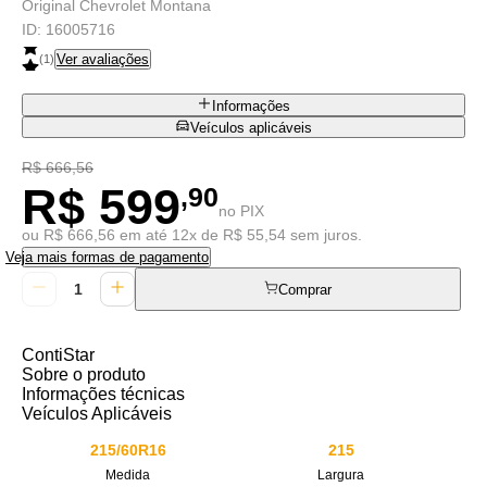
Original Chevrolet Montana
ID:
16005716
Ver avaliações
(
1
)
Informações
Veículos aplicáveis
R$ 666,56
R$ 599
,90
no PIX
ou R$ 666,56 em até 12x de R$ 55,54 sem juros.
Veja mais formas de pagamento
Comprar
ContiStar
Sobre o produto
Informações técnicas
Veículos Aplicáveis
215/60R16
215
Medida
Largura