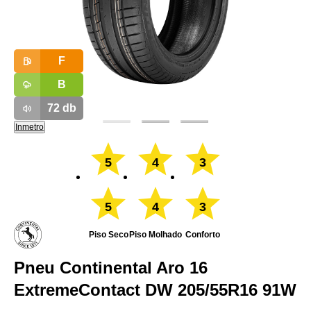
F
B
72
db
Inmetro
5
4
3
5
4
3
Piso Seco
Piso Molhado
Conforto
Pneu Continental Aro 16
ExtremeContact DW 205/55R16 91W