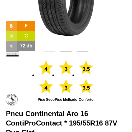
F
C
72
db
Inmetro
4
3
3.5
4
3
3.5
Piso Seco
Piso Molhado
Conforto
Pneu Continental Aro 16
ContiProContact * 195/55R16 87V