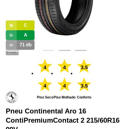
C
A
71
db
Inmetro
4
4
3.5
4
4
3.5
Piso Seco
Piso Molhado
Conforto
Pneu Continental Aro 16
ContiPremiumContact 2 215/60R16