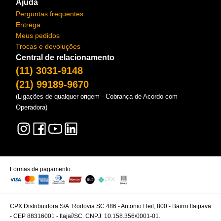
Ajuda
Perguntas frequentes
Entrega
Meus pedidos
Trocas e devoluções
Central de relacionamento
(11) 3031-9148
(21) 99189-9670
(Ligações de qualquer origem - Cobrança de Acordo com
Operadora)
Formas de pagamento:
CPX Distribuidora S/A. Rodovia SC 486 - Antonio Heil, 800 - Bairro Itaipava
- CEP 88316001 - Itajaí/SC. CNPJ: 10.158.356/0001-01.