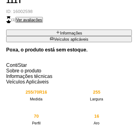
111T
ID:
16002598
Ver avaliações
(
1
)
Informações
Veículos aplicáveis
Poxa, o produto está sem estoque.
ContiStar
Sobre o produto
Informações técnicas
Veículos Aplicáveis
255/70R16
255
Medida
Largura
70
16
Perfil
Aro