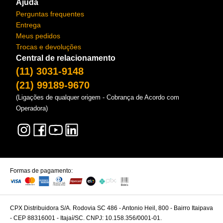
Ajuda
Perguntas frequentes
Entrega
Meus pedidos
Trocas e devoluções
Central de relacionamento
(11) 3031-9148
(21) 99189-9670
(Ligações de qualquer origem - Cobrança de Acordo com
Operadora)
Formas de pagamento:
CPX Distribuidora S/A. Rodovia SC 486 - Antonio Heil, 800 - Bairro Itaipava
- CEP 88316001 - Itajaí/SC. CNPJ: 10.158.356/0001-01.