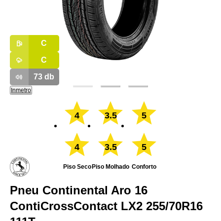
C
C
73
db
Inmetro
4
3.5
5
4
3.5
5
Piso Seco
Piso Molhado
Conforto
Pneu Continental Aro 16
ContiCrossContact LX2 255/70R16