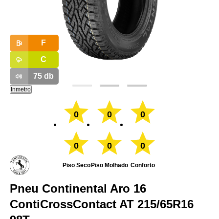
F
C
75
db
Inmetro
0
0
0
0
0
0
Piso Seco
Piso Molhado
Conforto
Pneu Continental Aro 16
ContiCrossContact AT 215/65R16