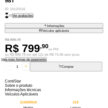
98T
ID:
10120116
Ver avaliações
(
0
)
Informações
Veículos aplicáveis
R$ 888,78
R$ 799
,90
no PIX
ou R$ 888,78 em até 12x de R$ 74,06 sem juros.
Veja mais formas de pagamento
Comprar
ContiStar
Sobre o produto
Informações técnicas
Veículos Aplicáveis
215/65R16
215
Medida
Largura