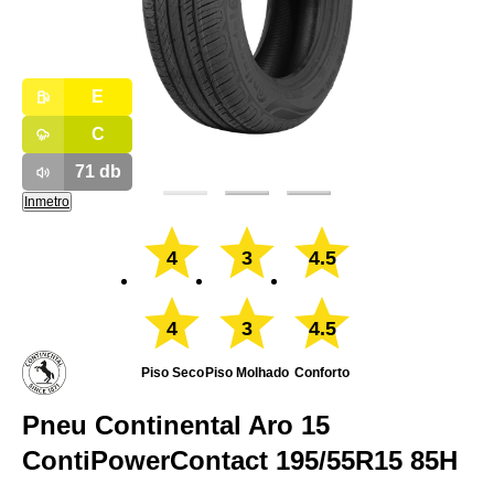
E
C
71
db
Inmetro
4
3
4.5
4
3
4.5
Piso Seco
Piso Molhado
Conforto
Pneu Continental Aro 15
ContiPowerContact 195/55R15 85H