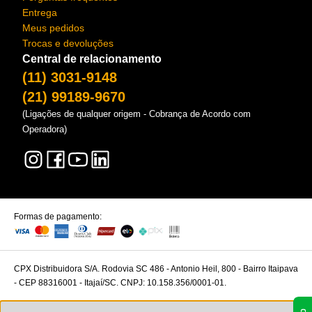
Entrega
Meus pedidos
Trocas e devoluções
Central de relacionamento
(11) 3031-9148
(21) 99189-9670
(Ligações de qualquer origem - Cobrança de Acordo com
Operadora)
Formas de pagamento:
CPX Distribuidora S/A. Rodovia SC 486 - Antonio Heil, 800 - Bairro Itaipava
- CEP 88316001 - Itajaí/SC. CNPJ: 10.158.356/0001-01.