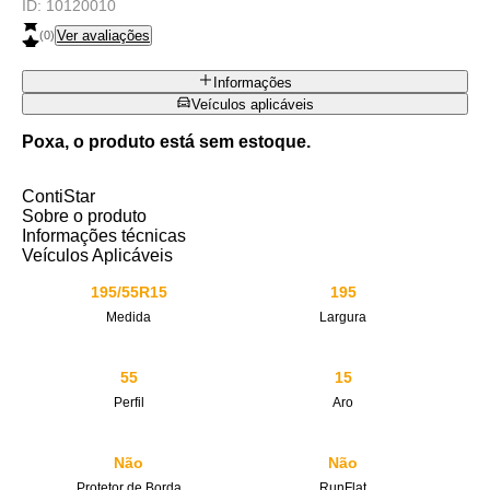
ID:
10120010
Ver avaliações
(
0
)
Informações
Veículos aplicáveis
Poxa, o produto está sem estoque.
ContiStar
Sobre o produto
Informações técnicas
Veículos Aplicáveis
195/55R15
195
Medida
Largura
55
15
Perfil
Aro
Não
Não
Protetor de Borda
RunFlat