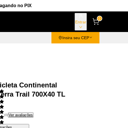
Pagando no PIX
0
Entrar
Insira seu CEP
icleta Continental
erra Trail 700X40 TL
Ver avaliações
(
0
)
rmações