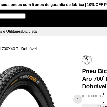
seus pneus com 5 anos de garantia de fábrica | 10% OFF 
Pesquise aqui seu pneu!
 e Utilitários
Bicicleta
ail 700X40 TL Dobrável
Pneu Bic
Aro 700 T
Dobrável
ID:
16008185
Info