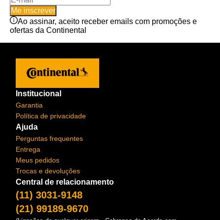
Me inscrever
Ao assinar, aceito receber emails com promoções e
ofertas da Continental
Institucional
Garantia
Política de privacidade
Ajuda
Perguntas frequentes
Entrega
Meus pedidos
Trocas e devoluções
Central de relacionamento
(11) 3031-9148
(21) 99189-9670