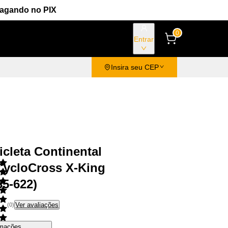
Pagando no PIX
0
Entrar
Insira seu CEP
icleta Continental
CycloCross X-King
35-622)
Ver avaliações
(
0
)
rmações