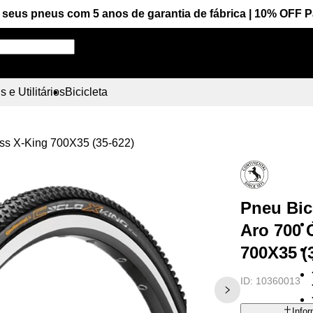
seus pneus com 5 anos de garantia de fábrica | 10% OFF 
Pesquise aqui seu pneu!
 e Utilitários
Bicicleta
oss X-King 700X35 (35-622)
Pneu Bic
Aro 700 
700X35 (
ID:
10360013
Info