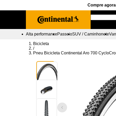
Compre agora 
Alta performance
Passeio
SUV / Caminhonete
Vans
Bicicleta
/
Pneu Bicicleta Continental Aro 700 CycloCr